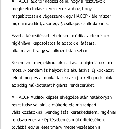
A HACCP auditor képzés célja, hogy a résztvevők
megfelelő tudás szerezzenek ahhoz, hogy
magabiztosan elvégezzenek egy HACCP / élelmiszer
higiéniai auditot, akár egy 5 csillagos szállodában is.
Ezzel a képesítéssel lehetőség adódik az élelmiszer
higiéniával kapcsolatos feladatok ellátására,
alkalmazotti vagy vállalkozói státuszban.
Sosem volt még ekkora aktualitása a higiéniának, mint
most. A pandémiás helyzet kialakulásával új kockázat
jelent meg, és a munkáltatóknak újra kell gondolniuk
az addig működtetett higiéniai rendszerüket.
A HACCP Auditor képzés elvégzése után hatékonyan
részt tudsz vállalni, a működő élelmiszeripari
vállalkozásoknál (vendéglátás, kereskedelem), higiéniai
rendszerének a kiépítésében és működtetésében,
továbbá egy új létesítmény megtervezésében is