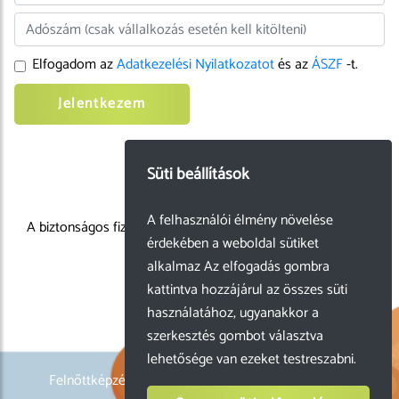
Elfogadom az
Adatkezelési Nyilatkozatot
és az
ÁSZF
-t.
Jelentkezem
Süti beállítások
A felhasználói élmény növelése
A biztonságos fizetést biztosítja:
érdekében a weboldal sütiket
alkalmaz Az elfogadás gombra
kattintva hozzájárul az összes süti
használatához, ugyanakkor a
szerkesztés gombot választva
lehetősége van ezeket testreszabni.
Felnőttképzési nyilvántartási szám: B/2022/000205