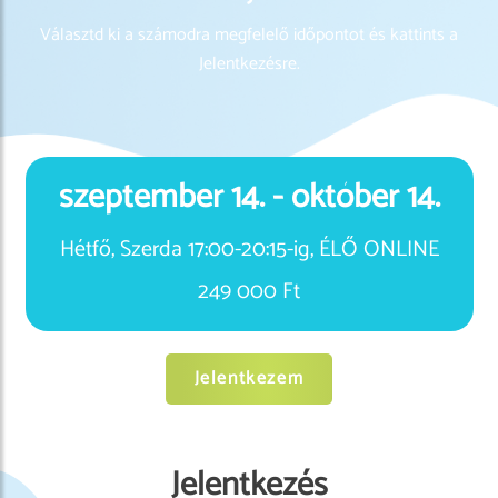
Választd ki a számodra megfelelő időpontot és kattints a
Jelentkezésre.
szeptember 14. - október 14.
Hétfő, Szerda 17:00-20:15-ig, ÉLŐ ONLINE
249 000 Ft
Jelentkezem
Jelentkezés